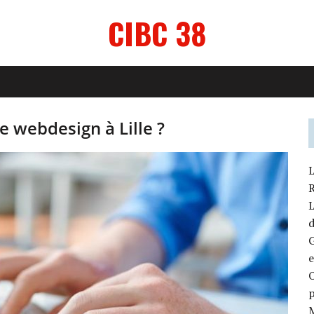
CIBC 38
 webdesign à Lille ?
L
L
d
G
e
O
M